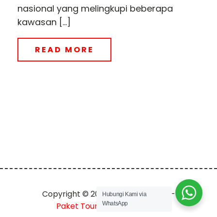
nasional yang melingkupi beberapa
kawasan […]
READ MORE
Copyright © 2023 tripjepang.co.id -
Hubungi Kami via
WhatsApp
Paket Tour ke Jepang 2024