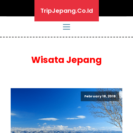
TripJepang.Co.Id
Wisata Jepang
February 18, 2018