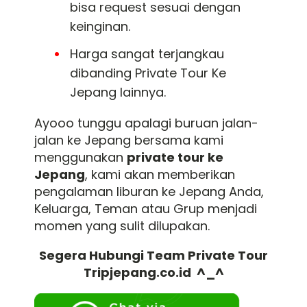
bisa request sesuai dengan
keinginan.
Harga sangat terjangkau
dibanding Private Tour Ke
Jepang lainnya.
Ayooo tunggu apalagi buruan jalan-
jalan ke Jepang bersama kami
menggunakan
private tour ke
Jepang
, kami akan memberikan
pengalaman liburan ke Jepang Anda,
Keluarga, Teman atau Grup menjadi
momen yang sulit dilupakan.
Segera Hubungi Team Private Tour
Tripjepang.co.id ^_^