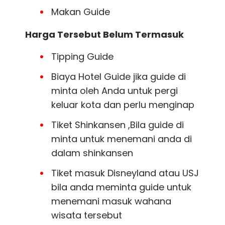
Makan Guide
Harga Tersebut Belum Termasuk
Tipping Guide
Biaya Hotel Guide jika guide di
minta oleh Anda untuk pergi
keluar kota dan perlu menginap
Tiket Shinkansen ,Bila guide di
minta untuk menemani anda di
dalam shinkansen
Tiket masuk Disneyland atau USJ
bila anda meminta guide untuk
menemani masuk wahana
wisata tersebut