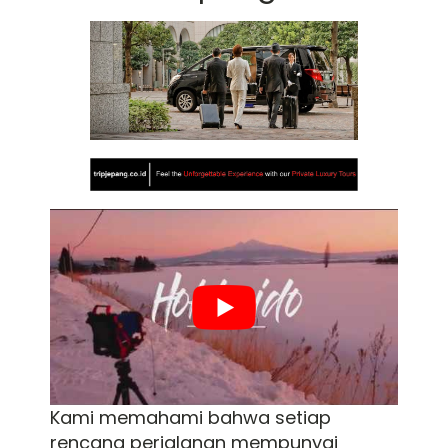
Kami memahami bahwa setiap
rencana perjalanan mempunyai