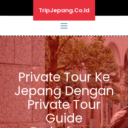
TripJepang.Co.Id
Private Tour Ke
Jepang Dengan
Private Tour
Guide