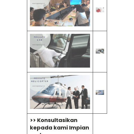
>> Konsultasikan
kepada kami Impian