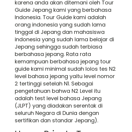
karena anda akan ditemani oleh Tour
Guide Jepang kami yang berbahasa
Indonesia. Tour Guide kami adalah
orang indonesia yang sudah lama
tinggal di Jepang dan mahasiswa
indonesia yang sudah lama belajar di
Jepang sehingga sudah terbiasa
berbahasa jepang. Rata rata
kemampuan berbahasa jepang tour
guide kami minimal sudah lolos tes N2
level bahasa jepang yaitu level nomor
2 tertinggi setelah N1. Sebagai
pengetahuan bahwa N2 Level itu
adalah test level bahasa Jepang
(JLPT) yang diadakan serentak di
seluruh Negara di Dunia dengan
sertifikan dan standar Jepang).