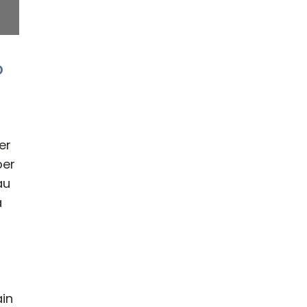
O
er
ber
au
a
in