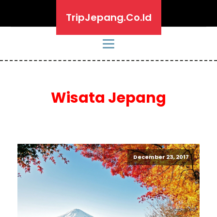
TripJepang.Co.Id
Wisata Jepang
December 23, 2017