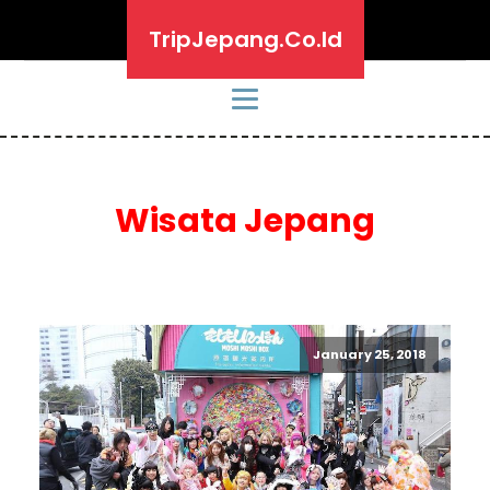
TripJepang.Co.Id
Wisata Jepang
January 25, 2018