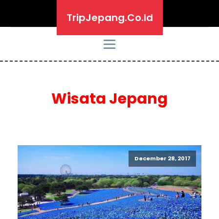
TripJepang.Co.Id
Wisata Jepang
December 28, 2017