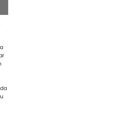
A
ta
ar
m
ada
tu