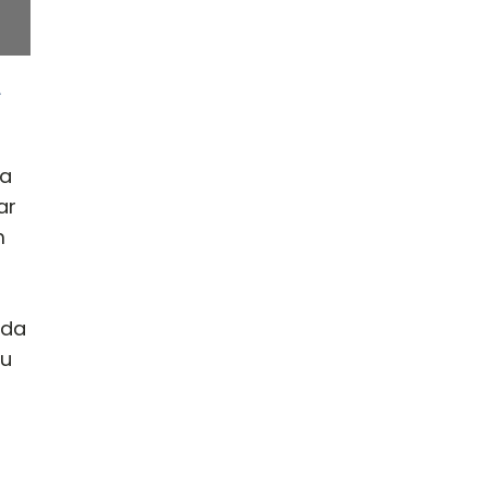
A
ta
ar
m
ada
tu