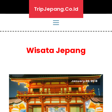
TripJepang.Co.Id
Wisata Jepang
January 30, 2018