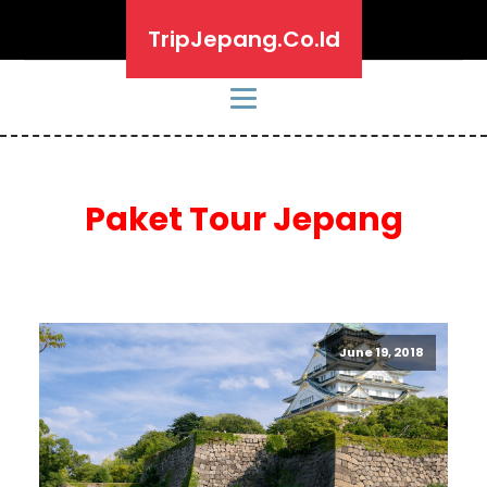
TripJepang.Co.Id
Paket Tour Jepang
June 19, 2018