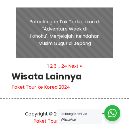
Petualangan Tak Terlupakan di
"Adventure Week di
Tohoku", Menjelajahi Keindahan
Musim Gugur di Jepang
1
2
3
…
24
Next »
Wisata Lainnya
Paket Tour ke Korea 2024
Copyright © 2023 tripjepang.co.id -
Hubungi Kami via
WhatsApp
Paket Tour ke Jepang 2024