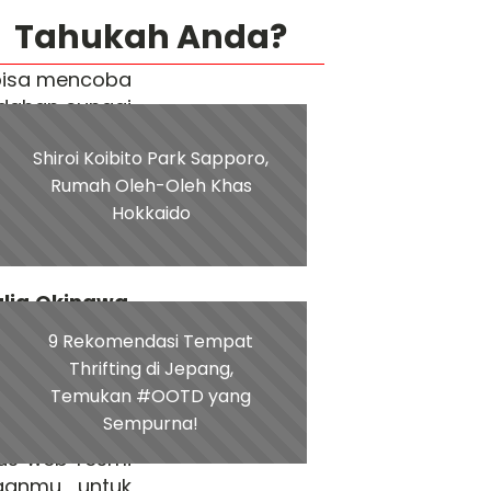
Tahukah Anda?
 bisa mencoba
ndahan sungai
am. Aktivitas
Shiroi Koibito Park Sapporo,
enang-senang
Rumah Oleh-Oleh Khas
Hokkaido
lia Okinawa
.
rmasi terbaru,
9 Rekomendasi Tempat
Thrifting di Jepang,
Temukan #OOTD yang
Sempurna!
ma pada musim
tus web resmi
ganmu untuk