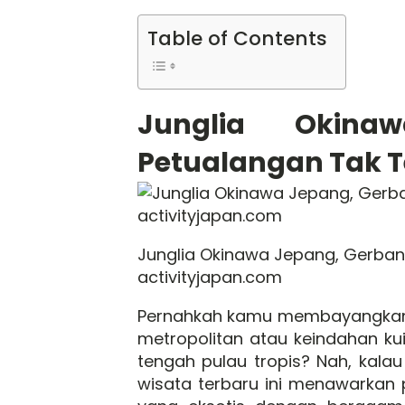
Table of Contents
Junglia Okina
Petualangan Tak T
Junglia Okinawa Jepang, Gerbang
activityjapan.com
Pernahkah kamu membayangkan l
metropolitan atau keindahan ku
tengah pulau tropis? Nah, kalau
wisata terbaru ini menawarka