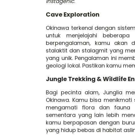
instagenic
.
Cave Exploration
Okinawa terkenal dengan siste
untuk menjelajahi beberap
berpengalaman, kamu akan di
stalaktit dan stalagmit yang 
yang unik. Pengalaman ini memb
geologi lokal. Pastikan kamu me
Jungle Trekking & Wildlife E
Bagi pecinta alam, Junglia m
Okinawa. Kamu bisa menikmati
mengamati flora dan fauna 
sementara yang lain lebih men
kamu berpapasan dengan burung
yang hidup bebas di habitat asli