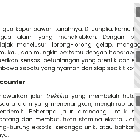
m gua kapur bawah tanahnya. Di Junglia, kamu 
a gua alami yang menakjubkan. Dengan p
ajak menelusuri lorong-lorong gelap, menga
memukau, dan mungkin bertemu dengan beberapa 
erikan sensasi petualangan yang otentik dan ed
mbawa sepatu yang nyaman dan siap sedikit koto
ncounter
enawarkan jalur
trekking
yang membelah hutan h
 suara alam yang menenangkan, menghirup udar
endemik. Beberapa jalur dirancang untuk
tre
antang dan membutuhkan stamina ekstra. Janga
-burung eksotis, serangga unik, atau bahkan m
nya.