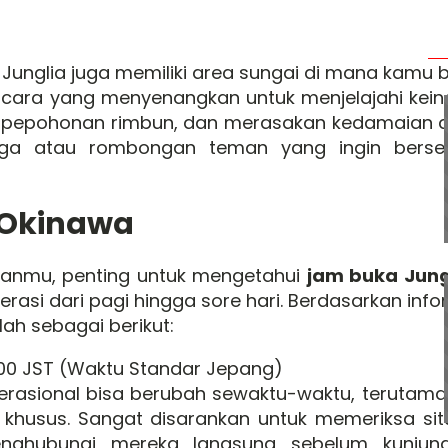
r, Junglia juga memiliki area sungai di mana kamu
ah cara yang menyenangkan untuk menjelajahi kei
 pepohonan rimbun, dan merasakan kedamaian al
arga atau rombongan teman yang ingin bers
 Okinawa
anmu, penting untuk mengetahui
jam buka Jung
rasi dari pagi hingga sore hari. Berdasarkan info
ah sebagai berikut:
8.00 JST (Waktu Standar Jepang)
perasional bisa berubah sewaktu-waktu, teruta
a khusus. Sangat disarankan untuk memeriksa si
enghubungi mereka langsung sebelum kunjun