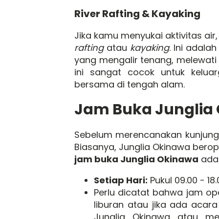
River Rafting & Kayaking
Jika kamu menyukai aktivitas ai
rafting
atau
kayaking
. Ini adal
yang mengalir tenang, melewati
ini sangat cocok untuk kelu
bersama di tengah alam.
Jam Buka Junglia
Sebelum merencanakan kunjung
Biasanya, Junglia Okinawa berope
jam buka Junglia Okinawa
adal
Setiap Hari:
Pukul 09.00 - 1
Perlu dicatat bahwa jam o
liburan atau jika ada acar
Junglia Okinawa atau m