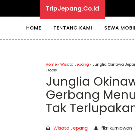
TripJepang.Co.Id
HOME
TENTANG KAMI
SEWA MOBI
Home
»
Wisata Jepang
»
Junglia Okinawa Jepan
Tropis
Junglia Okina
Gerbang Menu
Tak Terlupakan
Wisata Jepang
fikri kurniawan