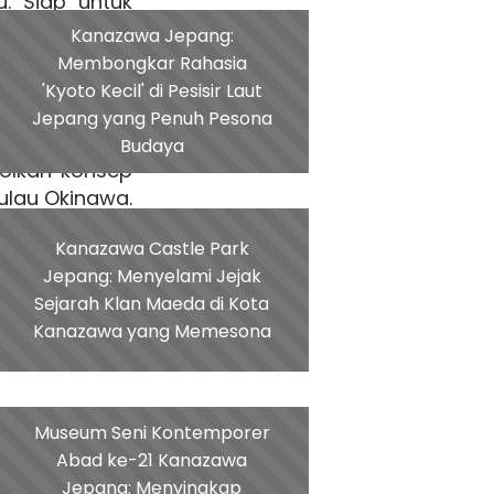
. Siap untuk
Kanazawa Jepang:
Membongkar Rahasia
'Kyoto Kecil' di Pesisir Laut
Jepang yang Penuh Pesona
 di Prefektur
Budaya
olkan konsep
ulau Okinawa.
an aktivitas-
Kanazawa Castle Park
kenangan tak
Jepang: Menyelami Jejak
 lokal maupun
Sejarah Klan Maeda di Kota
ngan alam.
Kanazawa yang Memesona
ntai berpasir
Museum Seni Kontemporer
i pesona alam
Abad ke-21 Kanazawa
sa merasakan
Jepang: Menyingkap