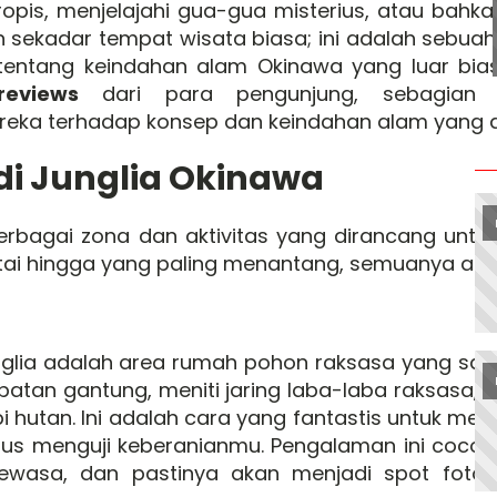
ropis, menjelajahi gua-gua misterius, atau bahkan
n sekadar tempat wisata biasa; ini adalah sebu
tang keindahan alam Okinawa yang luar bias
eviews
dari para pengunjung, sebagian 
ka terhadap konsep dan keindahan alam yang d
di Junglia Okinawa
rbagai zona dan aktivitas yang dirancang unt
tai hingga yang paling menantang, semuanya ada d
nglia adalah area rumah pohon raksasa yang sali
embatan gantung, meniti jaring laba-laba raksasa,
 hutan. Ini adalah cara yang fantastis untuk meli
igus menguji keberanianmu. Pengalaman ini coco
dewasa, dan pastinya akan menjadi spot foto