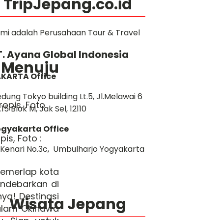
TripJepang.co.id
mi adalah Perusahaan Tour & Travel
T. Ayana Global Indonesia
Menuju
KARTA Office
dung Tokyo building Lt.5, Jl.Melawai 6
.15 Blok M, Jak Sel, 12110
gyakarta Office
is, Foto :
. Kenari No.3c, Umbulharjo Yogyakarta
emerlap kota
endebarkan di
a! Destinasi
Wisata Jepang
alam Okinawa