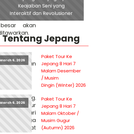
 berinteraksi
Keajaiban Seni yang
ah pengalaman
Interaktif dan Revolusioner
a. Jika kamu
besar akan
itawarkan.
Tentang Jepang
Paket Tour Ke
March 6, 2026
uk memuaskan
Jepang 8 Hari 7
i sini:
Malam Desember
/ Musim
Dingin (Winter) 2026
ng terhubung.
Paket Tour Ke
March 6, 2026
 atau meluncur
Jepang 8 Hari 7
hat hutan dari
Malam Oktober /
k untuk semua
Musim Gugur
 yang sangat
(Autumn) 2026