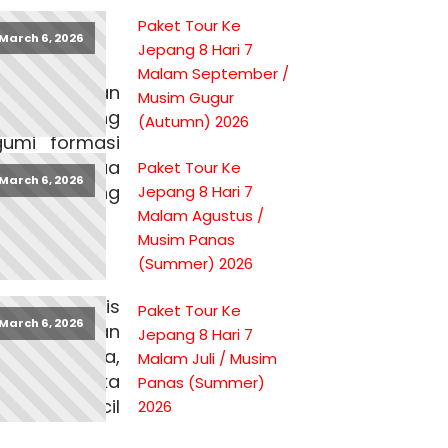
Paket Tour Ke
March 6, 2026
Jepang 8 Hari 7
Malam September /
berkesempatan
Musim Gugur
emandu yang
(Autumn) 2026
gumi formasi
penghuni gua
Paket Tour Ke
March 6, 2026
ukasi tentang
Jepang 8 Hari 7
r!
Malam Agustus /
Musim Panas
(Summer) 2026
ujan tropis
Paket Tour Ke
March 6, 2026
a segar, dan
Jepang 8 Hari 7
kker
pemula,
Malam Juli / Musim
n kaget jika
Panas (Summer)
amalia kecil
2026