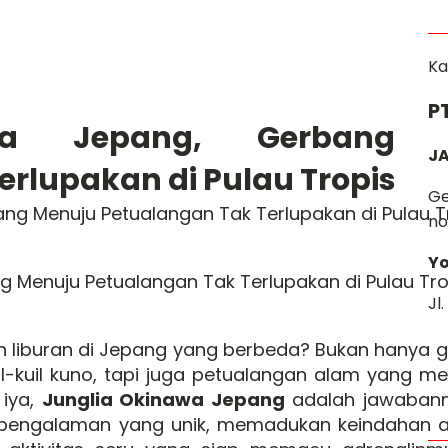
Ka
P
wa Jepang, Gerbang 
JA
erlupakan di Pulau Tropis
Ge
no
Yo
 Menuju Petualangan Tak Terlupakan di Pulau Trop
Jl
iburan di Jepang yang berbeda? Bukan hanya g
il-kuil kuno, tapi juga petualangan alam yang m
 iya,
Junglia Okinawa Jepang
adalah jawabanny
n pengalaman yang unik, memadukan keindahan 