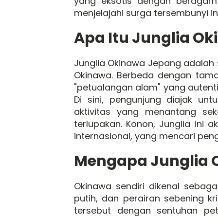
yang eksotis dengan beragam 
menjelajahi surga tersembunyi ini
Apa Itu Junglia O
Junglia Okinawa Jepang adalah 
Okinawa. Berbeda dengan tama
"petualangan alam" yang autent
Di sini, pengunjung diajak unt
aktivitas yang menantang sek
terlupakan. Konon, Junglia ini
internasional, yang mencari pen
Mengapa Junglia O
Okinawa sendiri dikenal sebagai
putih, dan perairan sebening k
tersebut dengan sentuhan pe