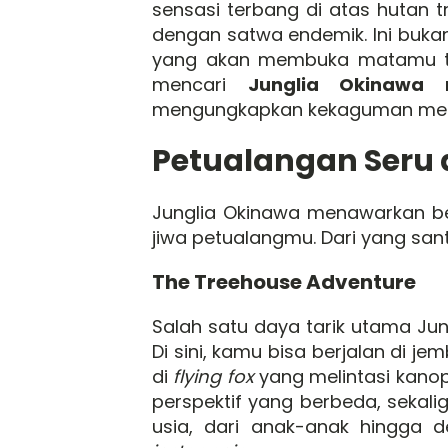
sensasi terbang di atas hutan t
dengan satwa endemik. Ini buka
yang akan membuka matamu ten
mencari
Junglia Okinawa r
mengungkapkan kekaguman mere
Petualangan Seru 
Junglia Okinawa menawarkan be
jiwa petualangmu. Dari yang san
The Treehouse Adventure
Salah satu daya tarik utama Ju
Di sini, kamu bisa berjalan di j
di
flying fox
yang melintasi kanopi
perspektif yang berbeda, sekal
usia, dari anak-anak hingga 