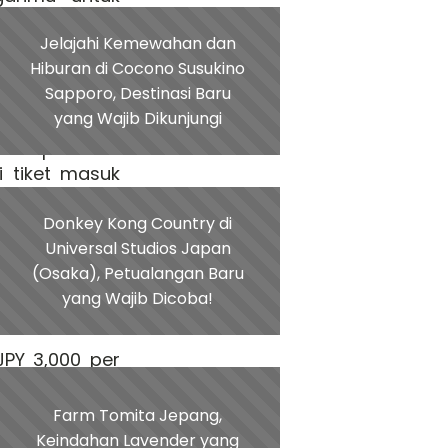
Jelajahi Kemewahan dan
Hiburan di Cocono Susukino
Sapporo, Destinasi Baru
yang Wajib Dikunjungi
 perencanaan
amu pilih dan
i tiket masuk
Donkey Kong Country di
Universal Studios Japan
(Osaka), Petualangan Baru
DR 800.000)
yang Wajib Dicoba!
0 (sekitar IDR
JPY 3,000 per
Farm Tomita Jepang,
 musim ramai,
Keindahan Lavender yang