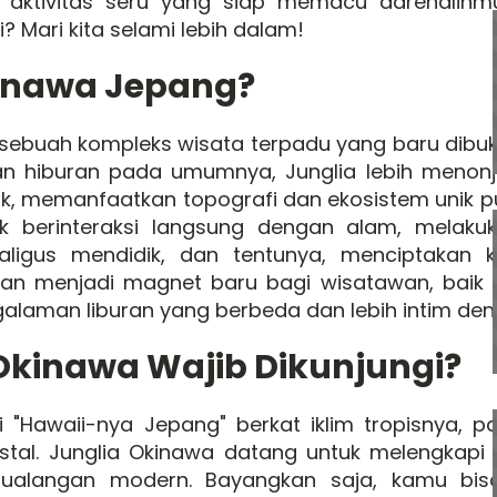
aktivitas seru yang siap memacu adrenalinmu
? Mari kita selami lebih dalam!
kinawa Jepang?
sebuah kompleks wisata terpadu yang baru dibuka
n hiburan pada umumnya, Junglia lebih menonj
ik, memanfaatkan topografi dan ekosistem unik p
uk berinteraksi langsung dengan alam, melakuk
aligus mendidik, dan tentunya, menciptakan 
 akan menjadi magnet baru bagi wisatawan, baik
galaman liburan yang berbeda dan lebih intim de
kinawa Wajib Dikunjungi?
 "Hawaii-nya Jepang" berkat iklim tropisnya, pa
ristal. Junglia Okinawa datang untuk melengkap
tualangan modern. Bayangkan saja, kamu bi