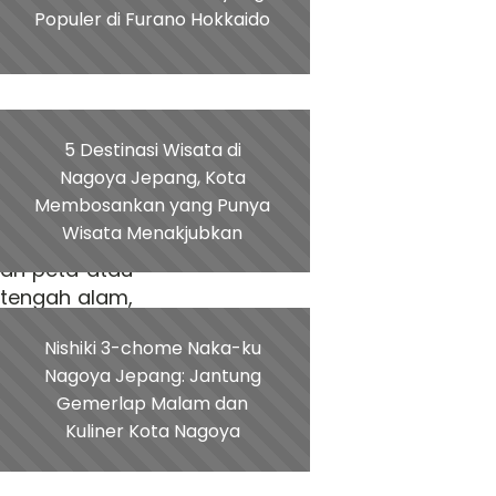
aket mungkin
Populer di Furano Hokkaido
 lengkap:
5 Destinasi Wisata di
Nagoya Jepang, Kota
Membosankan yang Punya
Wisata Menakjubkan
an peta atau
 tengah alam,
Nishiki 3-chome Naka-ku
Nagoya Jepang: Jantung
Gemerlap Malam dan
Kuliner Kota Nagoya
lia Okinawa
,