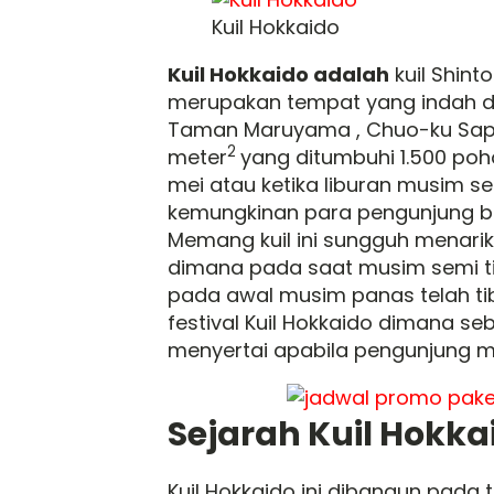
Kuil Hokkaido
Kuil Hokkaido adalah
kuil Shint
merupakan tempat yang indah da
Taman Maruyama , Chuo-ku Sappor
2
meter
yang ditumbuhi 1.500 poh
mei atau ketika liburan musim 
kemungkinan para pengunjung bisa
Memang kuil ini sungguh menari
dimana pada saat musim semi t
pada awal musim panas telah tiba
festival Kuil Hokkaido dimana se
menyertai apabila pengunjung m
Sejarah Kuil Hokka
Kuil Hokkaido ini dibangun pada t