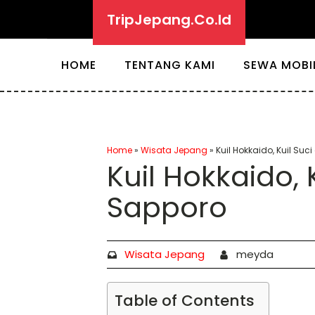
TripJepang.Co.Id
HOME
TENTANG KAMI
SEWA MOBI
Home
»
Wisata Jepang
»
Kuil Hokkaido, Kuil Suc
Kuil Hokkaido, 
Sapporo
Wisata Jepang
meyda
Table of Contents