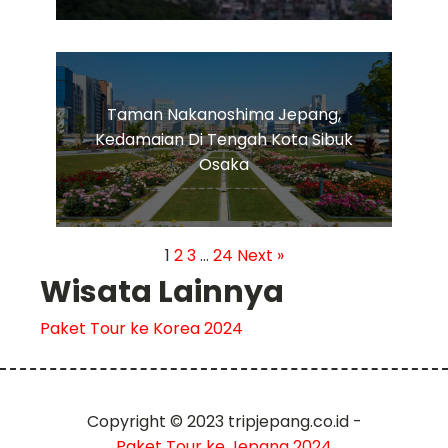
Taman Nakanoshima Jepang,
Kedamaian Di Tengah Kota Sibuk
Osaka
1
2
3
…
24
Next »
Wisata Lainnya
Paket Tour ke Korea 2024
Copyright © 2023 tripjepang.co.id -
Paket Tour ke Jepang 2024