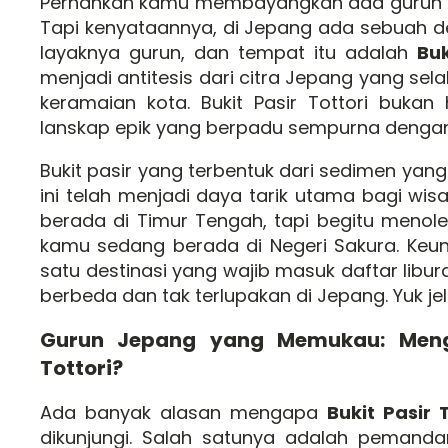
Pernahkah kamu membayangkan ada gurun p
Tapi kenyataannya, di Jepang ada sebuah des
layaknya gurun, dan tempat itu adalah
Buk
menjadi antitesis dari citra Jepang yang sel
keramaian kota. Bukit Pasir Tottori buka
lanskap epik yang berpadu sempurna dengan
Bukit pasir yang terbentuk dari sedimen yan
ini telah menjadi daya tarik utama bagi w
berada di Timur Tengah, tapi begitu menol
kamu sedang berada di Negeri Sakura. Keunik
satu destinasi yang wajib masuk daftar lib
berbeda dan tak terlupakan di Jepang. Yuk jel
Gurun Jepang yang Memukau: Meng
Tottori?
Ada banyak alasan mengapa
Bukit Pasir 
dikunjungi. Salah satunya adalah pemand