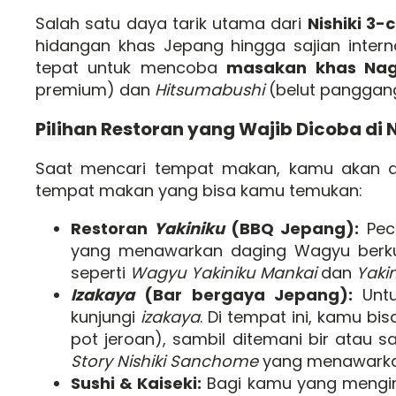
Salah satu daya tarik utama dari
Nishiki 3
hidangan khas Jepang hingga sajian interna
tepat untuk mencoba
masakan khas Na
premium) dan
Hitsumabushi
(belut panggang 
Pilihan Restoran yang Wajib Dicoba di 
Saat mencari tempat makan, kamu akan dim
tempat makan yang bisa kamu temukan:
Restoran
Yakiniku
(BBQ Jepang):
Peci
yang menawarkan daging Wagyu berkua
seperti
Wagyu Yakiniku Mankai
dan
Yaki
Izakaya
(Bar bergaya Jepang):
Untu
kunjungi
izakaya
. Di tempat ini, kamu bi
pot jeroan), sambil ditemani bir atau 
Story Nishiki Sanchome
yang menawark
Sushi & Kaiseki:
Bagi kamu yang mengin