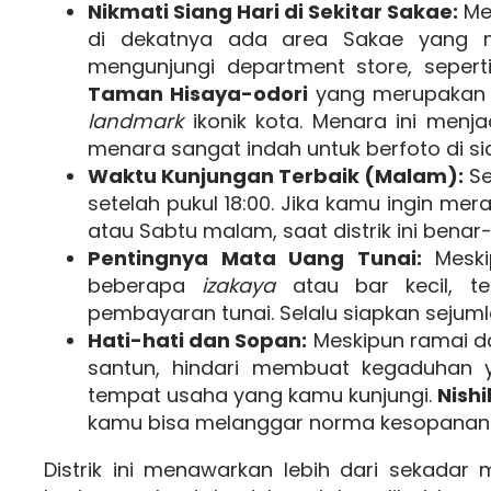
Nikmati Siang Hari di Sekitar Sakae:
Me
di dekatnya ada area Sakae yang 
mengunjungi department store, seperti
Taman Hisaya-odori
yang merupakan
landmark
ikonik kota. Menara ini menj
menara sangat indah untuk berfoto di sia
Waktu Kunjungan Terbaik (Malam):
Se
setelah pukul 18:00. Jika kamu ingin m
atau Sabtu malam, saat distrik ini benar
Pentingnya Mata Uang Tunai:
Meski
beberapa
izakaya
atau bar kecil, 
pembayaran tunai. Selalu siapkan sejuml
Hati-hati dan Sopan:
Meskipun ramai da
santun, hindari membuat kegaduhan ya
tempat usaha yang kamu kunjungi.
Nish
kamu bisa melanggar norma kesopanan y
Distrik ini menawarkan lebih dari sekad