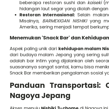
beberapa restoran sushi dan
kaiseki
(me
hidangan laut segar yang diolah dengan 
Restoran Internasional:
Selain makanan
Misalnya,
BARMEXIGAN NISHIKI
yang me
Amerika, sering menjadi tempat berkump
Menemukan 'Snack Bar' dan Kehidupan
Aspek paling unik dari
kehidupan malam Nis
dari budaya malam Jepang yang sering sulit
adalah bar intim yang dijalankan oleh seor
suasananya sangat santai, kamu bisa menik
Snack Bar memberikan pengalaman sosial y
Panduan Transportasi: 
Nagoya Jepang
Akses menuju
Nishiki 3-chome
di Nagoya in