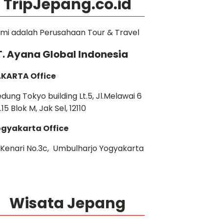
TripJepang.co.id
mi adalah Perusahaan Tour & Travel
T. Ayana Global Indonesia
KARTA Office
dung Tokyo building Lt.5, Jl.Melawai 6
.15 Blok M, Jak Sel, 12110
gyakarta Office
. Kenari No.3c, Umbulharjo Yogyakarta
Wisata Jepang