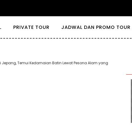
L
PRIVATE TOUR
JADWAL DAN PROMO TOUR 
i Jepang, Temui Kedamaian Batin Lewat Pesona Alam yang