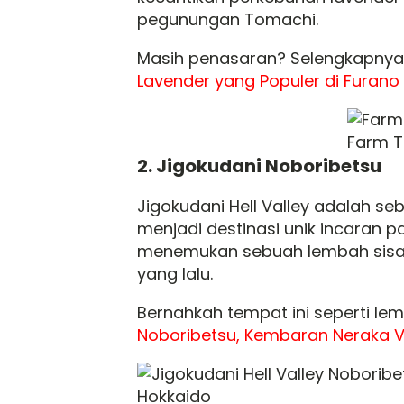
pegunungan Tomachi.
Masih penasaran? Selengkapnya
Lavender yang Populer di Furano
Farm T
2. Jigokudani Noboribetsu
Jigokudani Hell Valley adalah s
menjadi destinasi unik incaran p
menemukan sebuah lembah sisa l
yang lalu.
Bernahkah tempat ini seperti lem
Noboribetsu, Kembaran Neraka Ve