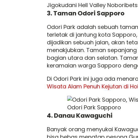
Jigokudani Hell Valley Noboribet
3. Taman Odori Sapporo
Odori Park adalah sebuah taman
terletak di jantung kota Sapporo
dijadikan sebuah jalan, akan te
menakjubkan. Taman sepanjang 1
bagian utara dan selatan. Taman
keramaian warga Sapporo denga
Di Odori Park ini juga ada menar
Wisata Alam Penuh Kejutan di Ho
Odori Park Sapporo
4. Danau Kawaguchi
Banyak orang menyukai Kawaguch
bisa bebas menatap pesona Gunu