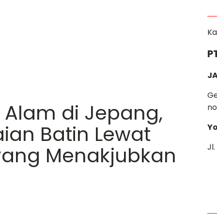
Ka
P
JA
Ge
 Alam di Jepang,
no
an Batin Lewat
Yo
Jl
yang Menakjubkan