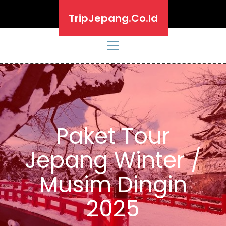
TripJepang.Co.Id
Paket Tour
Jepang Winter /
Musim Dingin
2025