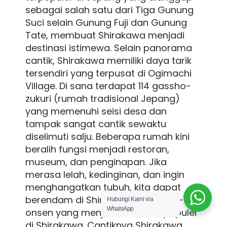
sebagai salah satu dari Tiga Gunung
Suci selain Gunung Fuji dan Gunung
Tate, membuat Shirakawa menjadi
destinasi istimewa. Selain panorama
cantik, Shirakawa memiliki daya tarik
tersendiri yang terpusat di Ogimachi
Village. Di sana terdapat 114 gassho-
zukuri (rumah tradisional Jepang)
yang memenuhi seisi desa dan
tampak sangat cantik sewaktu
diselimuti salju. Beberapa rumah kini
beralih fungsi menjadi restoran,
museum, dan penginapan. Jika
merasa lelah, kedinginan, dan ingin
menghangatkan tubuh, kita dapat
berendam di Shirakawago-hirase-
Hubungi Kami via
WhatsApp
onsen yang menjadi onsen terpopuler
di Shirakawa. Cantiknya Shirakawa