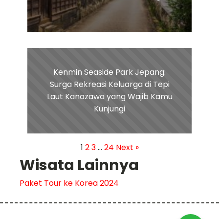
Kenmin Seaside Park Jepang:
Surga Rekreasi Keluarga di Tepi
Laut Kanazawa yang Wajib Kamu
Kunjungi
1
2
3
…
24
Next »
Wisata Lainnya
Paket Tour ke Korea 2024