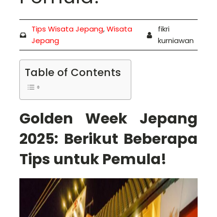
Tips Wisata Jepang
,
Wisata
fikri
Jepang
kurniawan
Table of Contents
Golden Week Jepang
2025: Berikut Beberapa
Tips untuk Pemula!