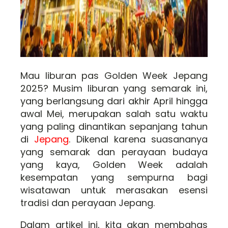
Mau liburan pas Golden Week Jepang
2025? Musim liburan yang semarak ini,
yang berlangsung dari akhir April hingga
awal Mei, merupakan salah satu waktu
yang paling dinantikan sepanjang tahun
di
Jepang
. Dikenal karena suasananya
yang semarak dan perayaan budaya
yang kaya, Golden Week adalah
kesempatan yang sempurna bagi
wisatawan untuk merasakan esensi
tradisi dan perayaan Jepang.
Dalam artikel ini, kita akan membahas