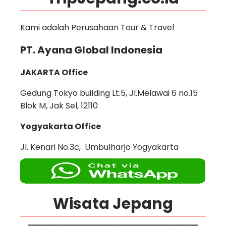
Kami adalah Perusahaan Tour & Travel
PT. Ayana Global Indonesia
JAKARTA Office
Gedung Tokyo building Lt.5, Jl.Melawai 6 no.15
Blok M, Jak Sel, 12110
Yogyakarta Office
Jl. Kenari No.3c, Umbulharjo Yogyakarta
Wisata Jepang