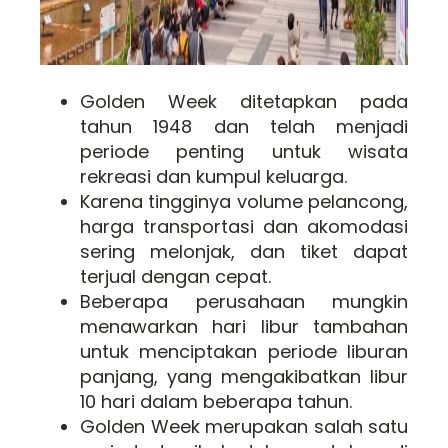
Golden Week ditetapkan pada
tahun 1948 dan telah menjadi
periode penting untuk wisata
rekreasi dan kumpul keluarga.
Karena tingginya volume pelancong,
harga transportasi dan akomodasi
sering melonjak, dan tiket dapat
terjual dengan cepat.
Beberapa perusahaan mungkin
menawarkan hari libur tambahan
untuk menciptakan periode liburan
panjang, yang mengakibatkan libur
10 hari dalam beberapa tahun.
Golden Week merupakan salah satu