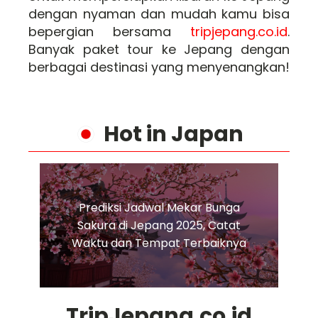
dengan nyaman dan mudah kamu bisa
bepergian bersama
tripjepang.co.id
.
Banyak paket tour ke Jepang dengan
berbagai destinasi yang menyenangkan!
Hot in Japan
Prediksi Jadwal Mekar Bunga
Sakura di Jepang 2025, Catat
Waktu dan Tempat Terbaiknya
TripJepang.co.id