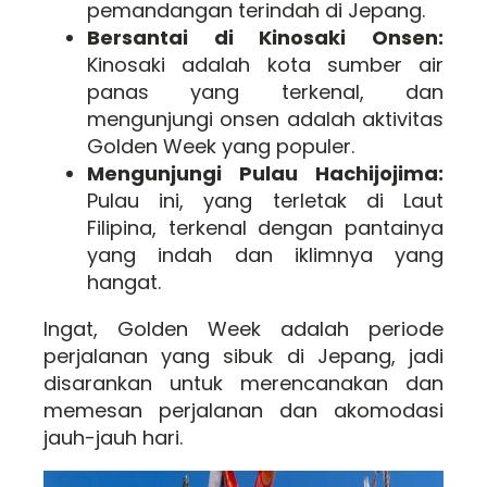
pemandangan terindah di Jepang.
Bersantai di Kinosaki Onsen:
Kinosaki adalah kota sumber air
panas yang terkenal, dan
mengunjungi onsen adalah aktivitas
Golden Week yang populer.
Mengunjungi Pulau Hachijojima:
Pulau ini, yang terletak di Laut
Filipina, terkenal dengan pantainya
yang indah dan iklimnya yang
hangat.
Ingat, Golden Week adalah periode
perjalanan yang sibuk di Jepang, jadi
disarankan untuk merencanakan dan
memesan perjalanan dan akomodasi
jauh-jauh hari.