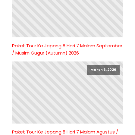
Paket Tour Ke Jepang 8 Hari 7 Malam September
/ Musim Gugur (Autumn) 2026
March 6, 2026
Paket Tour Ke Jepang 8 Hari 7 Malam Agustus /