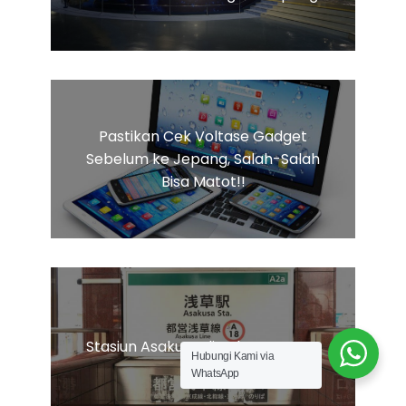
Pastikan Cek Voltase Gadget
Sebelum ke Jepang, Salah-Salah
Bisa Matot!!
Stasiun Asakusa di Tokyo Jepang
Hubungi Kami via
WhatsApp