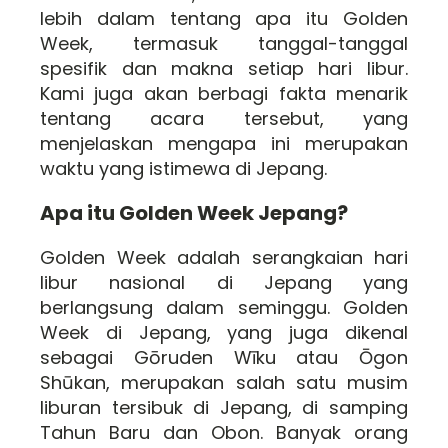
lebih dalam tentang apa itu Golden
Week, termasuk tanggal-tanggal
spesifik dan makna setiap hari libur.
Kami juga akan berbagi fakta menarik
tentang acara tersebut, yang
menjelaskan mengapa ini merupakan
waktu yang istimewa di Jepang.
Apa itu Golden Week Jepang?
Golden Week adalah serangkaian hari
libur nasional di Jepang yang
berlangsung dalam seminggu. Golden
Week di Jepang, yang juga dikenal
sebagai Gōruden Wīku atau Ōgon
Shūkan, merupakan salah satu musim
liburan tersibuk di Jepang, di samping
Tahun Baru dan Obon. Banyak orang