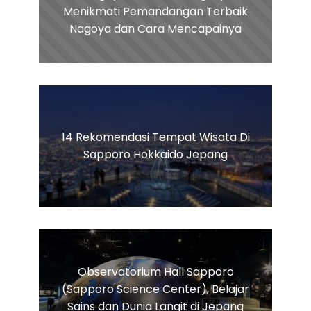
Menikmati Pemandangan Terbaik
Nagoya dan Cara Mencapainya
14 Rekomendasi Tempat Wisata Di
Sapporo Hokkaido Jepang
Observatorium Hall Sapporo
(Sapporo Science Center), Belajar
Sains dan Dunia Langit di Jepang