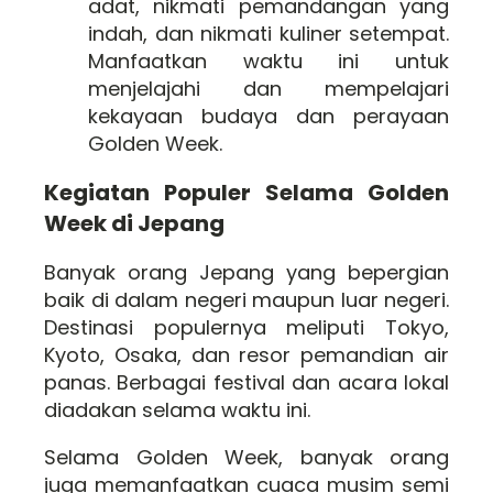
adat, nikmati pemandangan yang
indah, dan nikmati kuliner setempat.
Manfaatkan waktu ini untuk
menjelajahi dan mempelajari
kekayaan budaya dan perayaan
Golden Week.
Kegiatan Populer Selama Golden
Week di Jepang
Banyak orang Jepang yang bepergian
baik di dalam negeri maupun luar negeri.
Destinasi populernya meliputi Tokyo,
Kyoto, Osaka, dan resor pemandian air
panas. Berbagai festival dan acara lokal
diadakan selama waktu ini.
Selama Golden Week, banyak orang
juga memanfaatkan cuaca musim semi