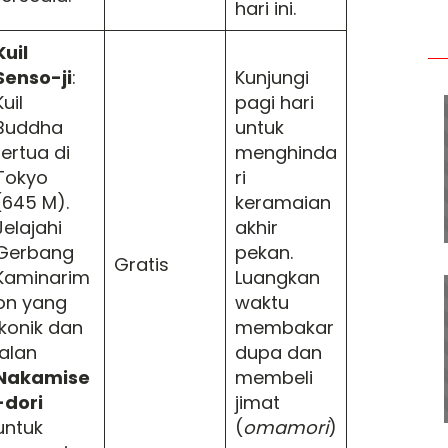
hari ini.
Kuil
Senso-ji
:
Kunjungi
Kuil
pagi hari
Buddha
untuk
tertua di
menghinda
Tokyo
ri
(645 M).
keramaian
Jelajahi
akhir
Gerbang
pekan.
Gratis
Kaminarim
Luangkan
on yang
waktu
ikonik dan
membakar
jalan
dupa dan
Nakamise
membeli
-dori
jimat
untuk
(
omamori
)