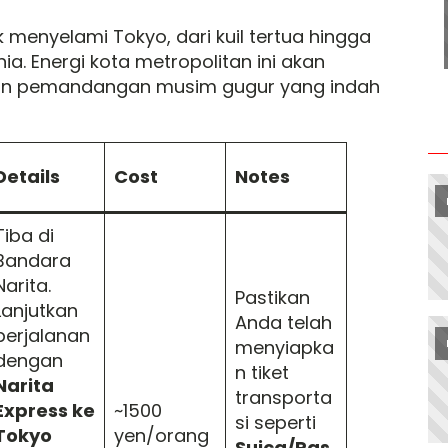
 menyelami Tokyo, dari kuil tertua hingga
ia. Energi kota metropolitan ini akan
gan pemandangan musim gugur yang indah
Details
Cost
Notes
Tiba di
Bandara
Narita.
Pastikan
Lanjutkan
Anda telah
perjalanan
menyiapka
dengan
n tiket
Narita
transporta
Express ke
~1500
si seperti
Tokyo
yen/orang
Suica/Pas