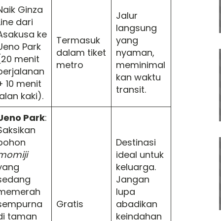
Naik Ginza
Jalur
Line dari
langsung
Asakusa ke
Termasuk
yang
Ueno Park
dalam tiket
nyaman,
(20 menit
metro
meminimal
perjalanan
kan waktu
+ 10 menit
transit.
jalan kaki).
Ueno Park
:
Saksikan
pohon
Destinasi
momiji
ideal untuk
yang
keluarga.
sedang
Jangan
memerah
lupa
sempurna
Gratis
abadikan
di taman
keindahan