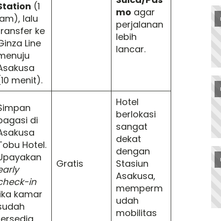
Station
(1
mo
agar
jam), lalu
perjalanan
transfer ke
lebih
Ginza Line
lancar.
menuju
Asakusa
(10 menit).
Hotel
Simpan
berlokasi
bagasi di
sangat
Asakusa
dekat
Tobu Hotel.
dengan
Upayakan
Gratis
Stasiun
early
Asakusa,
check-in
memperm
jika kamar
udah
sudah
mobilitas
tersedia.