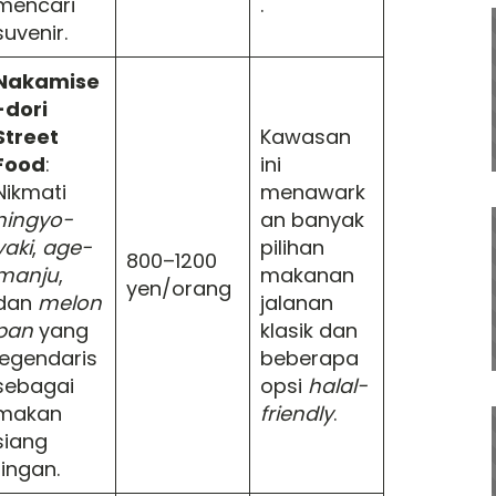
mencari
.
suvenir.
Nakamise
-dori
Street
Kawasan
Food
:
ini
Nikmati
menawark
ningyo-
an banyak
yaki
,
age-
pilihan
800–1200
manju
,
makanan
yen/orang
dan
melon
jalanan
pan
yang
klasik dan
legendaris
beberapa
sebagai
opsi
halal-
makan
friendly
.
siang
ringan.