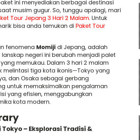
paket ini menyediakan berbagai destinasi
saat musim gugur. So, tunggu apalagi, mari
ket Tour Jepang 3 Hari 2 Malam
. Untuk
narik bisa anda temukan di
Paket Tour
gan fenomena
Momiji
di Jepang, adalah
lanskap negeri ini berubah menjadi palet
 yang memukau. Dalam 3 hari 2 malam
ak melintasi tiga kota ikonis—Tokyo yang
daya, dan Osaka sebagai gerbang
cang untuk memaksimalkan pengalaman
si yang efisien, menggabungkan
amika kota modern.
erary
Tokyo – Eksplorasi Tradisi &