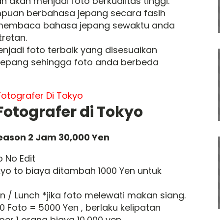
n akan menjadi foto berkualitas tinggi.
puan berbahasa jepang secara fasih
membaca bahasa jepang sewaktu anda
tretan.
njadi foto terbaik yang disesuaikan
jepang sehingga foto anda berbeda
Fotografer di Tokyo
Season 2 Jam 30,000 Yen
o No Edit
kyo to biaya ditambah 1000 Yen untuk
/ Lunch *jika foto melewati makan siang.
10 Foto = 5000 Yen , berlaku kelipatan
r 1 orang biaya 10,000 yen