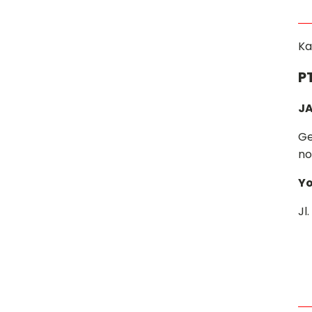
Ka
P
JA
Ge
no
Yo
Jl